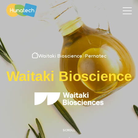
Waitaki Bioscience
>
Pernatec
Waitaki Bioscience
SCROLL